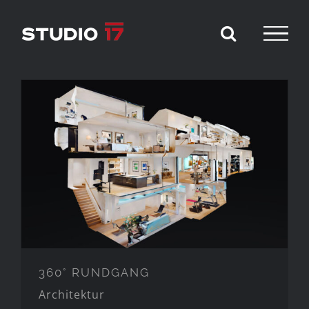
Zum
Inhalt
springen
360° RUNDGANG
360° RUNDGANG
Architektur