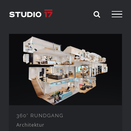
Zum
Inhalt
springen
360° RUNDGANG
360° RUNDGANG
Architektur